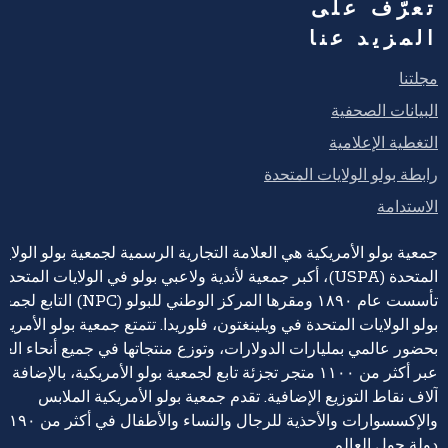
تعرّف على
المزيد عنا
مجلتنا
البيانات الصحفية
التغطية الإعلامية
رابطة بولو الولايات المتحدة
الاستدامة
جمعية بولو الأمريكية هي العلامة التجارية الرسمية لجمعية بولو الولايا
المتحدة (USPA)، أكبر جمعية لأندية ولاعبي بولو في الولايات المتحدة،
تأسست عام ١٨٩٠ ومقرها المركز الوطني للبولو (NPC) التابع 
بولو الولايات المتحدة في ويلينغتون، فلوريدا. تتمتع جمعية بولو الأمريكي
بحضور عالمي بمليارات الدولارات، وتوزع منتجاتها في جميع أنحاء العا
عبر أكثر من ١١٠٠ متجر تجزئة تابع لجمعية بولو الأمريكية، بالإضافة إ
آلاف نقاط التوزيع الإضافية. تقدم جمعية بولو الأمريكية الملابس
والإكسسوارات والأحذية للرجال والنساء والأطفال في أكثر من ١٩٠
دولة حول العالم.