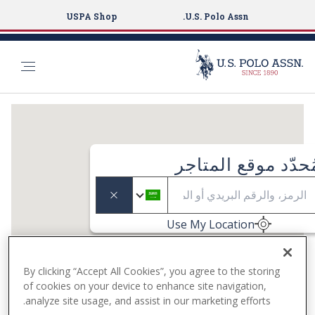
USPA Shop
U.S. Polo Assn.
S
k
i
p
ُحدّد موقع المتاجر
t
Geolocat
o
m
a
Use My Location
i
n
c
By clicking “Accept All Cookies”, you agree to the storing
of cookies on your device to enhance site navigation,
o
analyze site usage, and assist in our marketing efforts.
n