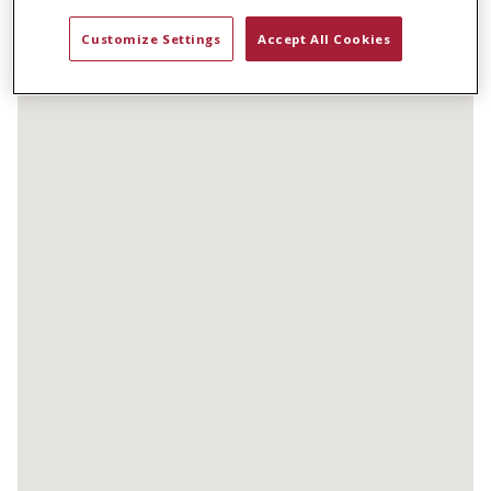
t
e
Customize Settings
Accept All Cookies
n
t