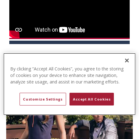
t
e
n
t
By clicking “Accept All Cookies”, you agree to the storing
of cookies on your device to enhance site navigation,
analyze site usage, and assist in our marketing efforts.
Customize Settings
Accept All Cookies