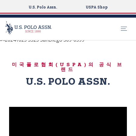
U.S. Polo Assn.
USPA Shop
BORN TO PLAY
S
k
USPA 스포츠
i
미국폴로협회(USPA)의 공식 브
p
랜드
t
U.S. POLO ASSN.
o
m
a
i
n
c
o
n