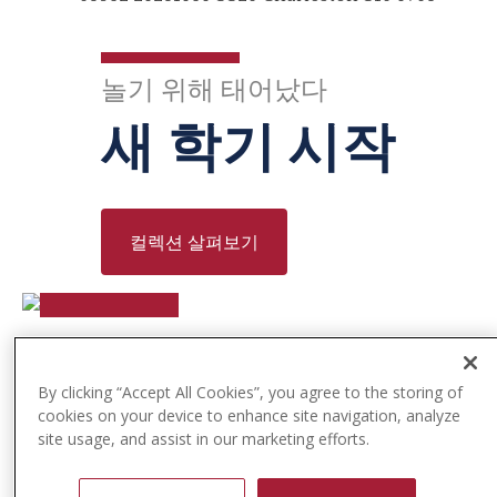
t
e
n
놀기 위해 태어났다
t
새 학기 시작
컬렉션 살펴보기
By clicking “Accept All Cookies”, you agree to the storing of
cookies on your device to enhance site navigation, analyze
site usage, and assist in our marketing efforts.