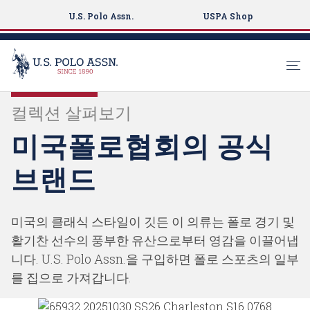
U.S. Polo Assn.
USPA Shop
S
컬렉션 살펴보기
k
i
미국폴로협회의 공식
p
t
브랜드
o
m
a
미국의 클래식 스타일이 깃든 이 의류는 폴로 경기 및
i
활기찬 선수의 풍부한 유산으로부터 영감을 이끌어냅
n
니다. U.S. Polo Assn.을 구입하면 폴로 스포츠의 일부
c
를 집으로 가져갑니다.
o
n