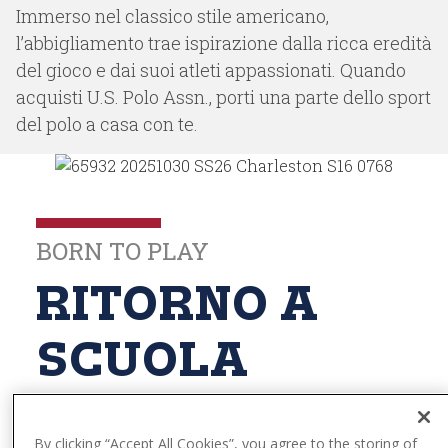
t
Immerso nel classico stile americano,
e
l’abbigliamento trae ispirazione dalla ricca eredità
n
del gioco e dai suoi atleti appassionati. Quando
t
acquisti U.S. Polo Assn., porti una parte dello sport
del polo a casa con te.
BORN TO PLAY
RITORNO A
SCUOLA
By clicking “Accept All Cookies”, you agree to the storing of
Esplora la collezione