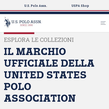
U.S. Polo Assn.
USPA Shop
S
ESPLORA LE COLLEZIONI
k
i
IL MARCHIO
p
t
UFFICIALE DELLA
o
m
UNITED STATES
a
i
POLO
n
c
ASSOCIATION
o
n