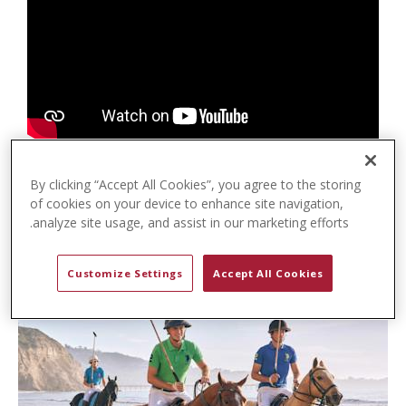
t
e
n
t
By clicking “Accept All Cookies”, you agree to the storing
of cookies on your device to enhance site navigation,
analyze site usage, and assist in our marketing efforts.
Customize Settings
Accept All Cookies