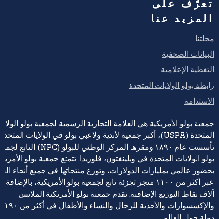
تعرّف على
المزيد عنا
مجلتنا
البيانات الصحفية
التغطية الإعلامية
رابطة بولو الولايات المتحدة
الاستدامة
جمعية بولو الأمريكية هي العلامة التجارية الرسمية لجمعية بولو الولايا
المتحدة (USPA)، أكبر جمعية لأندية ولاعبي بولو في الولايات المتحدة،
تأسست عام ١٨٩٠ ومقرها المركز الوطني للبولو (NPC) التابع 
بولو الولايات المتحدة في ويلينغتون، فلوريدا. تتمتع جمعية بولو الأمريكي
بحضور عالمي بمليارات الدولارات، وتوزع منتجاتها في جميع أنحاء العا
عبر أكثر من ١١٠٠ متجر تجزئة تابع لجمعية بولو الأمريكية، بالإضافة إ
آلاف نقاط التوزيع الإضافية. تقدم جمعية بولو الأمريكية الملابس
والإكسسوارات والأحذية للرجال والنساء والأطفال في أكثر من ١٩٠
دولة حول العالم.