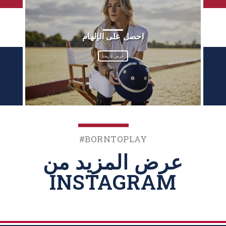
احصل على الإلهام
عرض تاريخنا
‎#BornToPlay
عرض المزيد من
INSTAGRAM