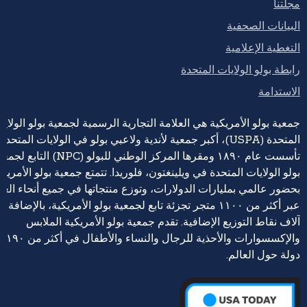
مجلتنا
البيانات الصحفية
التغطية الإعلامية
رابطة بولو الولايات المتحدة
الاستدامة
جمعية بولو الأمريكية هي العلامة التجارية الرسمية لجمعية بولو الولايا
المتحدة (USPA)، أكبر جمعية لأندية ولاعبي بولو في الولايات المتحدة،
تأسست عام ١٨٩٠ ومقرها المركز الوطني للبولو (NPC) التابع 
بولو الولايات المتحدة في ويلينغتون، فلوريدا. تتمتع جمعية بولو الأمريكي
بحضور عالمي بمليارات الدولارات، وتوزع منتجاتها في جميع أنحاء العا
عبر أكثر من ١١٠٠ متجر تجزئة تابع لجمعية بولو الأمريكية، بالإضافة إ
آلاف نقاط التوزيع الإضافية. تقدم جمعية بولو الأمريكية الملابس
والإكسسوارات والأحذية للرجال والنساء والأطفال في أكثر من ١٩٠
دولة حول العالم.