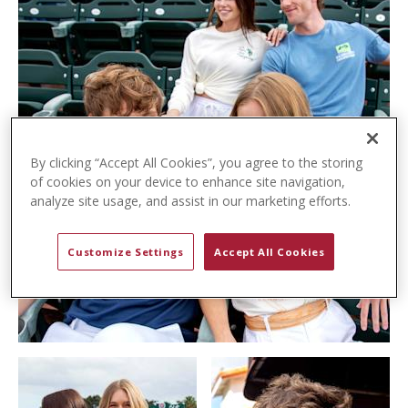
t
e
n
t
By clicking “Accept All Cookies”, you agree to the storing
of cookies on your device to enhance site navigation,
analyze site usage, and assist in our marketing efforts.
Customize Settings
Accept All Cookies