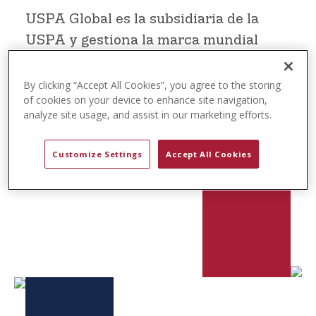
t
USPA Global es la subsidiaria de la
e
n
USPA y gestiona la marca mundial
t
multimillonaria U.S. Polo Assn. A
través de su subsidiaria, Global Polo
By clicking “Accept All Cookies”, you agree to the storing
of cookies on your device to enhance site navigation,
Entertainment (GPE), USPA Global
analyze site usage, and assist in our marketing efforts.
también administra Global Polo, que
proporciona contenido deportivo y de
Customize Settings
Accept All Cookies
estilo de vida.