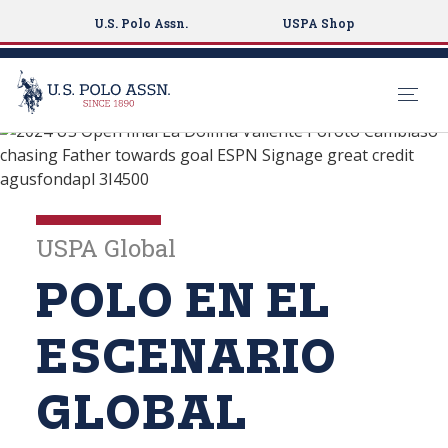
U.S. Polo Assn.
USPA Shop
Plataforma deportiva global
S
k
DESCUBRE
i
p
GLOBAL POLO
t
USPA Global
o
m
POLO EN EL
a
i
ESCENARIO
n
c
GLOBAL
o
n