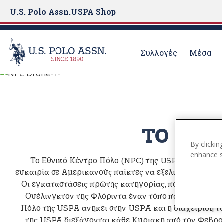
U.S. Polo Assn.
USPA Shop
Συλλογές
Μέσα
Παγκόσμια Αθλητική Εμπειρία
S
k
USPA NATIONAL
i
p
t
ΤΟ ΕΘΝ
o
By clickin
m
enhance si
Το Εθνικό Κέντρο Πόλο (NPC) της USPA δίνει τη 
a
ευκαιρία σε Αμερικανούς παίκτες να εξελιχθούν και να
i
Οι εγκαταστάσεις πρώτης κατηγορίας, που περιλαμβάν
n
Ουέλινγκτον της Φλόριντα έναν τόπο παγκόσμια κλά
c
Πόλο της USPA ανήκει στην USPA και η διαχείρισή το
o
της USPA διεξάγονται κάθε Κυριακή από τον Φεβρ