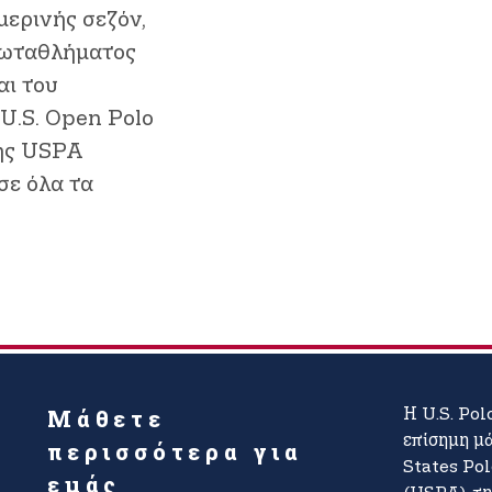
μερινής σεζόν,
ρωταθλήματος
αι του
U.S. Open Polo
της USPA
σε όλα τα
Μάθετε
Η U.S. Pol
επίσημη μ
περισσότερα για
States Po
εμάς