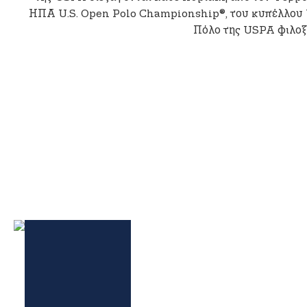
n
ΗΠΑ U.S. Open Polo Championship®, του κυπέλλου
t
Πόλο της USPA φιλοξε
e
n
t