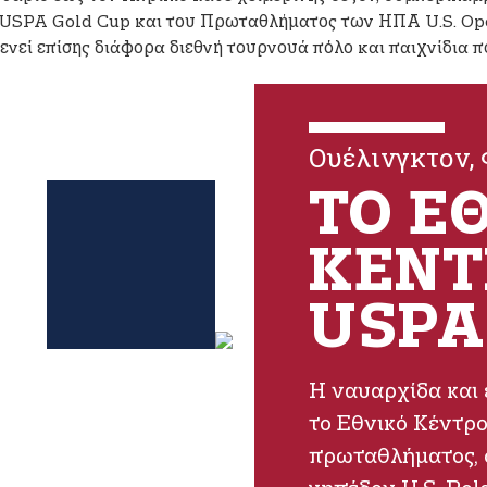
 USPA Gold Cup και του Πρωταθλήματος των ΗΠΑ U.S. Op
νεί επίσης διάφορα διεθνή τουρνουά πόλο και παιχνίδια πό
Ουέλινγκτον,
ΤΟ Ε
ΚΈΝΤ
USPA
Η ναυαρχίδα και 
το Εθνικό Κέντρο
πρωταθλήματος, 