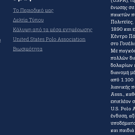
(USPA), τ
ένωσης συ
Το Περιοδικό μας
παικτών π
Δελτία Τύπου
Πολιτείες,
Κάλυψη από τα μέσα ενημέρωσης
1890 και ε
Κέντρο Πό
United States Polo Association
ο
στο Γουέλ
Βιωσιμότητα
Με παγκόσ
πολλών δι
δολαρίων 
διανομή μ
από 1.100
λιανικής π
Assn., κα
επιπλέον σ
U.S. Polo 
ένδυση, α
υποδήματα
και παιδιά