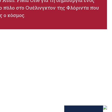
o Assn. Field One για τη δημιουργία ενός
ο πόλο στο Ουέλινγκτον της Φλόριντα που
ς ο κόσμος.