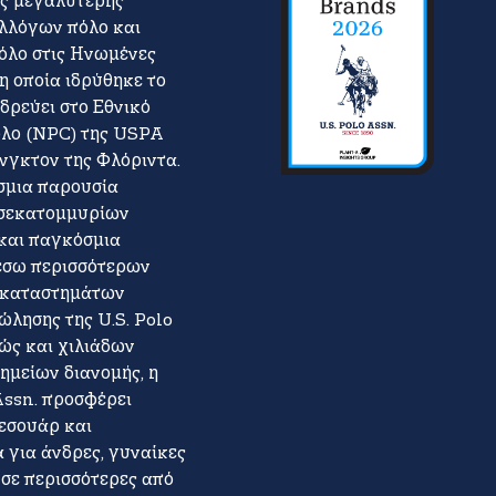
ης μεγαλύτερης
λλόγων πόλο και
όλο στις Ηνωμένες
 η οποία ιδρύθηκε το
δρεύει στο Εθνικό
λο (NPC) της USPA
ινγκτον της Φλόριντα.
μια παρουσία
σεκατομμυρίων
και παγκόσμια
έσω περισσότερων
 καταστημάτων
ώλησης της U.S. Polo
θώς και χιλιάδων
ημείων διανομής, η
Assn. προσφέρει
ξεσουάρ και
 για άνδρες, γυναίκες
 σε περισσότερες από