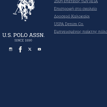
250ή επέτειος των ΗΠΑ
Επιστροφή στο σχολείο
Δροσερό Καλοκαίρι
USPA Denim Co.
Εμπνευσμένος παίκτης πόλ