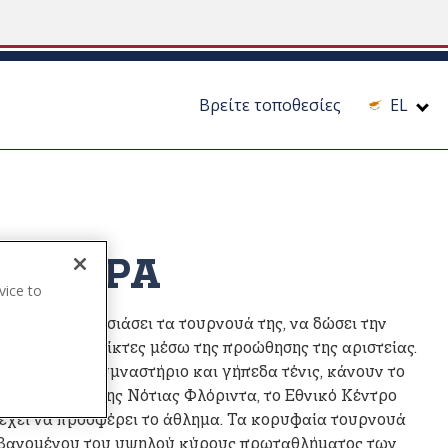
Βρείτε τοποθεσίες
EL
ΗΣ USPA
vice to
.
A) να παρουσιάσει τα τουρνουά της, να δώσει την
λκύει νέους παίκτες μέσω της προώθησης της αριστείας.
λο, πισίνα, γυμναστήριο και γήπεδα τένις, κάνουν το
Στην καρδιά της Νότιας Φλόριντα, το Εθνικό Κέντρο
υ έχει να προσφέρει το άθλημα. Τα κορυφαία τουρνουά
αμβανομένου του υψηλού κύρους πρωταθλήματος των